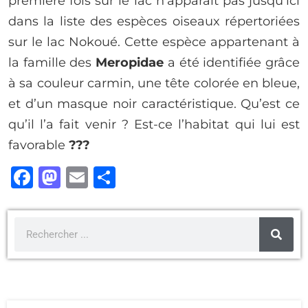
première fois sur le lac n’apparaît pas jusqu’ici
dans la liste des espèces oiseaux répertoriées
sur le lac Nokoué. Cette espèce appartenant à
la famille des
Meropidae
a été identifiée grâce
à sa couleur carmin, une tête colorée en bleue,
et d’un masque noir caractéristique. Qu’est ce
qu’il l’a fait venir ? Est-ce l’habitat qui lui est
favorable
???
F
M
E
P
a
a
m
ar
c
st
ai
ta
e
o
l
g
b
d
er
o
o