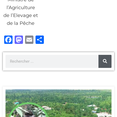
l’Agriculture
de l’Elevage et
de la Pêche
F
M
E
P
a
a
m
ar
c
st
ai
ta
e
o
l
g
b
d
er
o
o
o
n
k