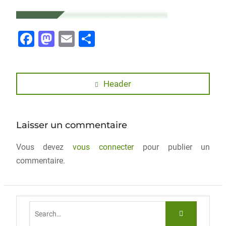
F
M
E
P
a
a
m
ar
c
st
ai
ta
e
o
l
g
Header
b
d
er
o
o
Laisser un commentaire
o
n
Vous devez
k
vous connecter
pour publier un
commentaire.