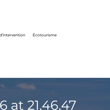
’intervention
Écotourisme
at 21.46.47