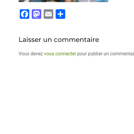
F
M
E
P
a
a
m
ar
c
st
ai
ta
Laisser un commentaire
e
o
l
g
b
d
er
Vous devez
vous connecter
pour publier un commentai
o
o
o
n
k