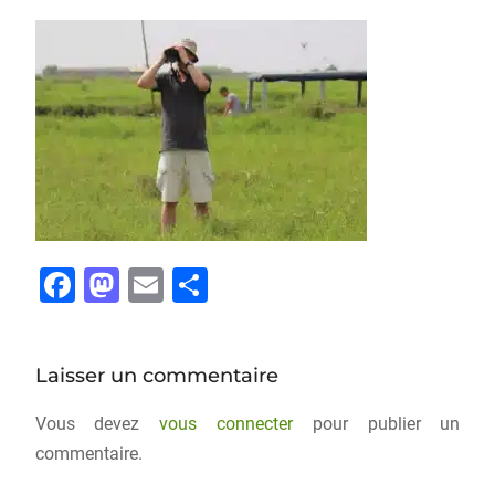
F
M
E
P
a
a
m
ar
c
st
ai
ta
Laisser un commentaire
e
o
l
g
b
d
er
Vous devez
vous connecter
pour publier un
o
o
commentaire.