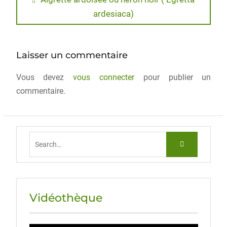
e
o
l
g
ardesiaca)
b
d
er
o
o
o
n
Laisser un commentaire
k
Vous devez
vous connecter
pour publier un
commentaire.
Vidéothèque