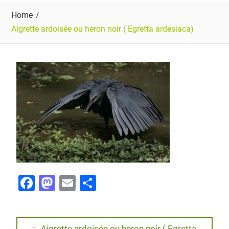
Home
Aigrette ardoisée ou heron noir ( Egretta ardesiaca)
F
M
E
P
a
a
m
ar
c
st
ai
ta
Aigrette ardoisée ou heron noir ( Egretta