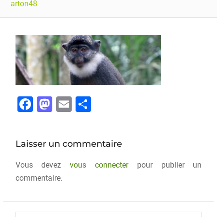
arton48
F
M
E
P
a
a
m
ar
c
st
ai
ta
Laisser un commentaire
e
o
l
g
b
d
er
Vous devez
vous connecter
pour publier un
o
o
commentaire.
o
n
k