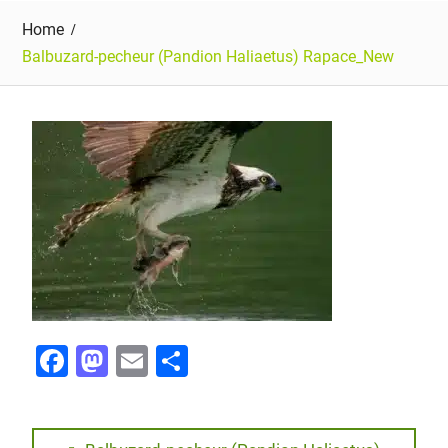
Home
Balbuzard-pecheur (Pandion Haliaetus) Rapace_New
F
M
E
P
a
a
m
ar
c
st
ai
ta