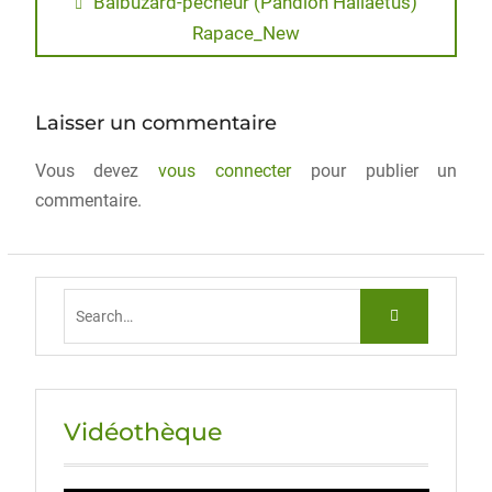
e
o
l
g
Balbuzard-pecheur (Pandion Haliaetus)
Rapace_New
b
d
er
o
o
o
n
Laisser un commentaire
k
Vous devez
vous connecter
pour publier un
commentaire.
Vidéothèque