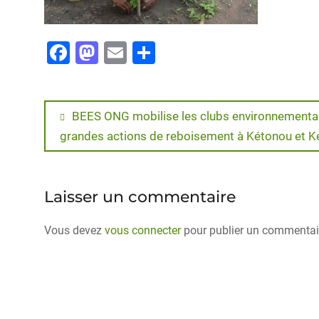
F
M
E
P
a
a
m
ar
c
st
ai
ta
e
o
l
g
BEES ONG mobilise les clubs environnementau
grandes actions de reboisement à Kétonou et K
b
d
er
o
o
o
n
Laisser un commentaire
k
Vous devez
vous connecter
pour publier un commentai