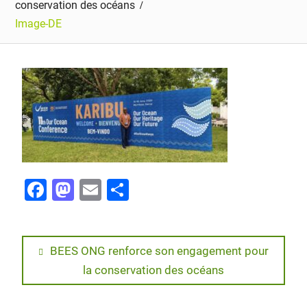
conservation des océans
Image-DE
F
M
E
P
a
a
m
ar
c
st
ai
ta
e
o
l
g
BEES ONG renforce son engagement pour
la conservation des océans
b
d
er
o
o