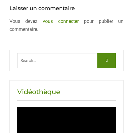
o
n
Laisser un commentaire
k
Vous devez
vous connecter
pour publier un
commentaire.
Vidéothèque
Lecteur
vidéo