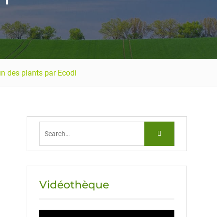
un des plants par Ecodi
Vidéothèque
Lecteur