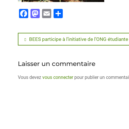
F
M
E
P
a
a
m
ar
c
st
ai
ta
e
o
l
g
BEES participe à l’initiative de l’ONG étudiant
b
d
er
o
o
Laisser un commentaire
o
n
k
Vous devez
vous connecter
pour publier un commentai