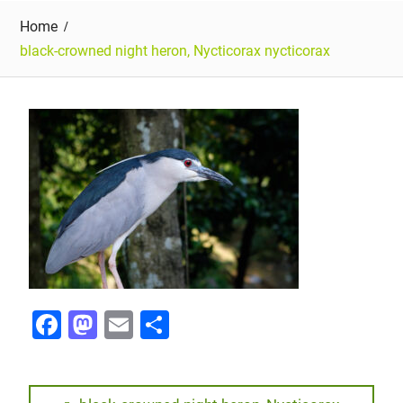
Home
black-crowned night heron, Nycticorax nycticorax
F
M
E
P
a
a
m
ar
c
st
ai
ta