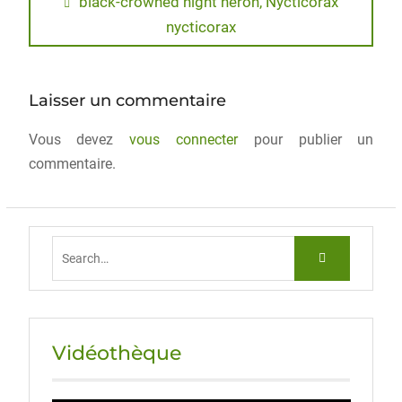
e
o
l
g
black-crowned night heron, Nycticorax
nycticorax
b
d
er
o
o
o
n
Laisser un commentaire
k
Vous devez
vous connecter
pour publier un
commentaire.
Vidéothèque