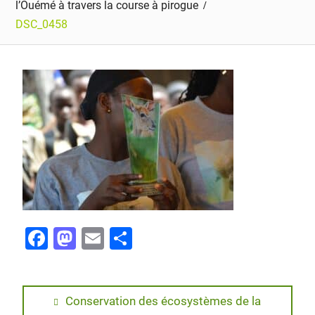
l’Ouémé à travers la course à pirogue
DSC_0458
F
M
E
P
a
a
m
ar
c
st
ai
ta
e
o
l
g
Conservation des écosystèmes de la