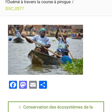
l’Ouémé à travers la course à pirogue
DSC_0577
F
M
E
P
a
a
m
ar
c
st
ai
ta
e
o
l
g
Conservation des écosystèmes de la