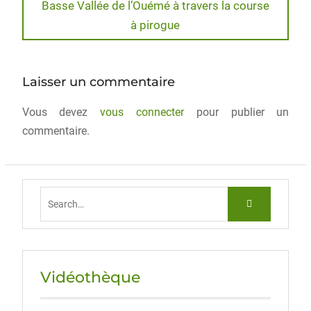
Basse Vallée de l’Ouémé à travers la course
b
d
er
à pirogue
o
o
o
n
k
Laisser un commentaire
Vous devez
vous connecter
pour publier un
commentaire.
Vidéothèque