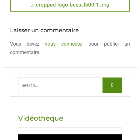
e
o
l
g
cropped-logo-bees_l500-1.png
b
d
er
o
o
Laisser un commentaire
o
n
Vous devez
k
vous connecter
pour publier un
commentaire.
Vidéothèque
Lecteur