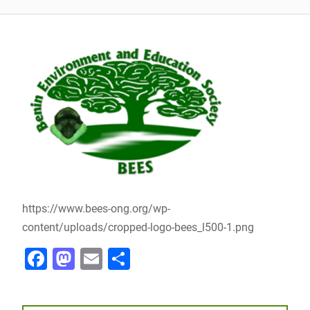
https://www.bees-ong.org/wp-
content/uploads/cropped-logo-bees_l500-1.png
F
M
E
P
a
a
m
ar
c
st
ai
ta