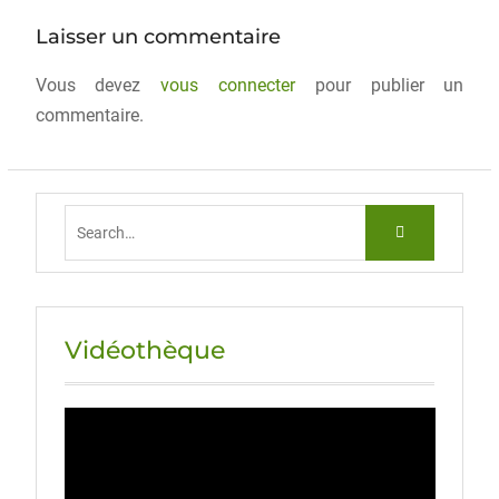
o
o
Laisser un commentaire
o
n
Vous devez
k
vous connecter
pour publier un
commentaire.
Vidéothèque
Lecteur
vidéo