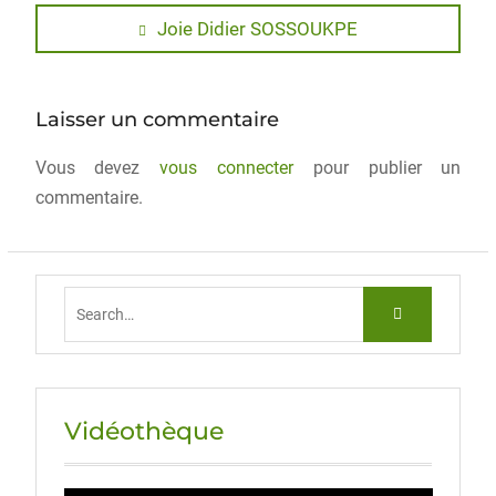
c
st
ai
ta
e
o
l
g
Joie Didier SOSSOUKPE
b
d
er
o
o
Laisser un commentaire
o
n
Vous devez
k
vous connecter
pour publier un
commentaire.
Vidéothèque