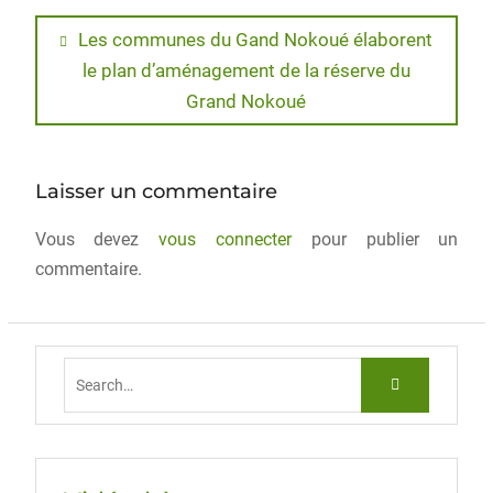
c
st
ai
ta
e
o
l
g
Les communes du Gand Nokoué élaborent
le plan d’aménagement de la réserve du
b
d
er
Grand Nokoué
o
o
o
n
k
Laisser un commentaire
Vous devez
vous connecter
pour publier un
commentaire.