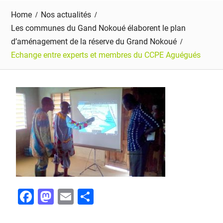
Home
Nos actualités
Les communes du Gand Nokoué élaborent le plan
d’aménagement de la réserve du Grand Nokoué
Echange entre experts et membres du CCPE Aguégués
F
M
E
P
a
a
m
ar