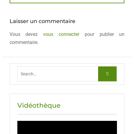
b
d
er
o
o
Laisser un commentaire
o
n
Vous devez
k
vous connecter
pour publier un
commentaire.
Vidéothèque
Lecteur
vidéo