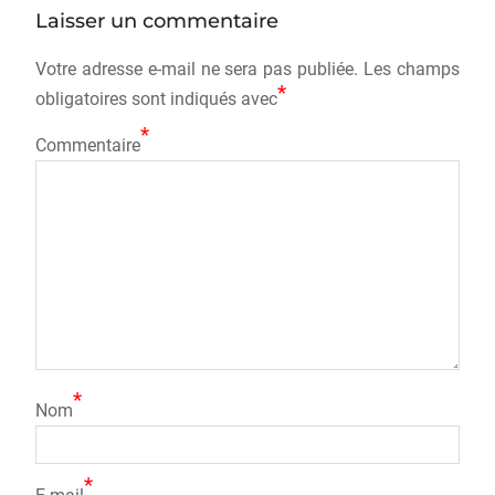
o
o
Laisser un commentaire
o
n
Votre adresse e-mail ne sera pas publiée.
k
Les champs
*
obligatoires sont indiqués avec
*
Commentaire
*
Nom
*