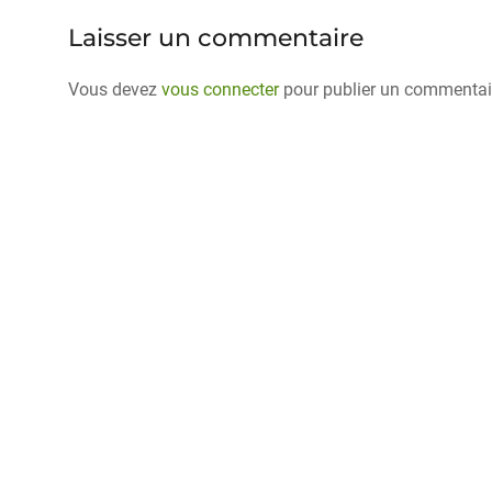
c
st
ai
ta
Laisser un commentaire
e
o
l
g
b
d
er
Vous devez
vous connecter
pour publier un commentai
o
o
o
n
k