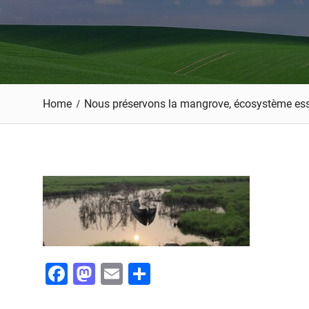
Home
Nous préservons la mangrove, écosystème es
F
M
E
P
a
a
m
ar