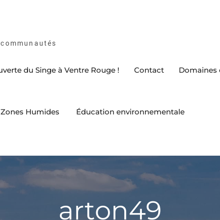
es communautés
ouverte du Singe à Ventre Rouge !
Contact
Domaines d
es Zones Humides
Éducation environnementale
arton49