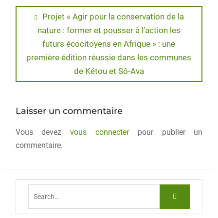
c
st
ai
ta
e
o
l
g
Projet « Agir pour la conservation de la
nature : former et pousser à l’action les
b
d
er
futurs écocitoyens en Afrique » : une
o
o
première édition réussie dans les communes
o
n
de Kétou et Sô-Ava
k
Laisser un commentaire
Vous devez
vous connecter
pour publier un
commentaire.