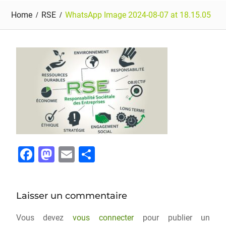
Home
RSE
WhatsApp Image 2024-08-07 at 18.15.05
F
M
E
P
a
a
m
ar
c
st
ai
ta
Laisser un commentaire
e
o
l
g
b
d
er
Vous devez
vous connecter
pour publier un