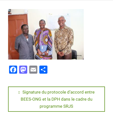
F
M
E
P
a
a
m
ar
c
st
ai
ta
e
o
l
g
Signature du protocole d’accord entre
BEES-ONG et la DPH dans le cadre du
b
d
er
programme SRJS
o
o