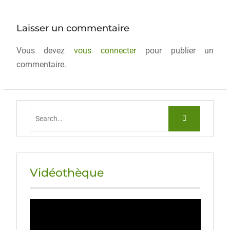
o
n
k
Laisser un commentaire
Vous devez
vous connecter
pour publier un
commentaire.
Vidéothèque
Lecteur
vidéo