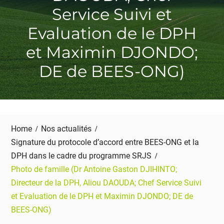
Service Suivi et
Evaluation de le DPH
et Maximin DJONDO;
DE de BEES-ONG)
Home
Nos actualités
Signature du protocole d’accord entre BEES-ONG et la
DPH dans le cadre du programme SRJS
Photo de famille (Dr Antoine Gaston DJIHINTO;
Directeur de la DPH, Aliou DAOUDA; Chef Service Suivi
et Evaluation de le DPH et Maximin DJONDO; DE de
BEES-ONG)