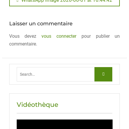
e
o
l
g
WhatsApp Image 2026-06-01 at 16.44.42
b
d
er
o
o
Laisser un commentaire
o
n
Vous devez
k
vous connecter
pour publier un
commentaire.
Vidéothèque
Lecteur