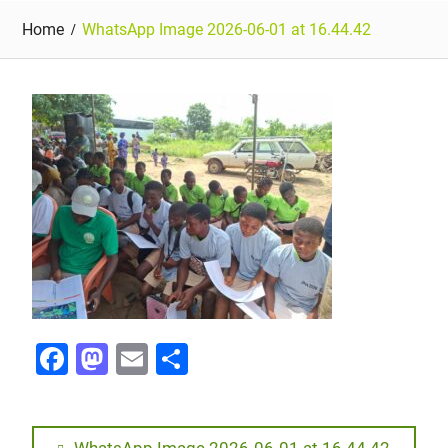
Home
WhatsApp Image 2026-06-01 at 16.44.42
F
M
E
P
a
a
m
ar
c
st
ai
ta