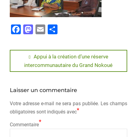
F
M
E
P
a
a
m
ar
c
st
ai
ta
e
o
l
g
Appui à la création d’une réserve
intercommunautaire du Grand Nokoué
b
d
er
o
o
o
n
Laisser un commentaire
k
Votre adresse e-mail ne sera pas publiée.
Les champs
*
obligatoires sont indiqués avec
*
Commentaire