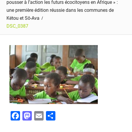
pousser à l’action les futurs écocitoyens en Afrique » :
une première édition réussie dans les communes de
Kétou et Sô-Ava
DSC_0387
F
M
E
P
a
a
m
ar