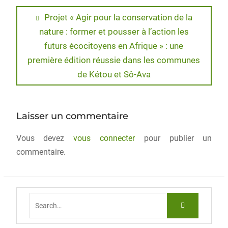
c
st
ai
ta
e
o
l
g
Projet « Agir pour la conservation de la
nature : former et pousser à l’action les
b
d
er
futurs écocitoyens en Afrique » : une
o
o
première édition réussie dans les communes
o
n
de Kétou et Sô-Ava
k
Laisser un commentaire
Vous devez
vous connecter
pour publier un
commentaire.